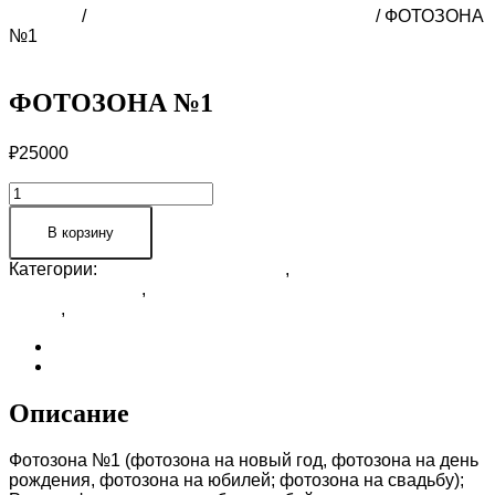
Главная
/
ФОТОЗОНА НА 8 МАРТА В СОЧИ
/ ФОТОЗОНА
№1
ФОТОЗОНА №1
₽
25000
Количество
товара
ФОТОЗОНА
В корзину
№1
Категории:
ФОТОЗОНА ДЛЯ НЕЁ
,
ФОТОЗОНА НА 8
МАРТА В СОЧИ
,
ФОТОЗОНА НА НОВЫЙ ГОД 2026 В
СОЧИ
,
ФОТОЗОНЫ В СОЧИ
Описание
Отзывы (0)
Описание
Фотозона №1 (фотозона на новый год, фотозона на день
рождения, фотозона на юбилей; фотозона на свадьбу);