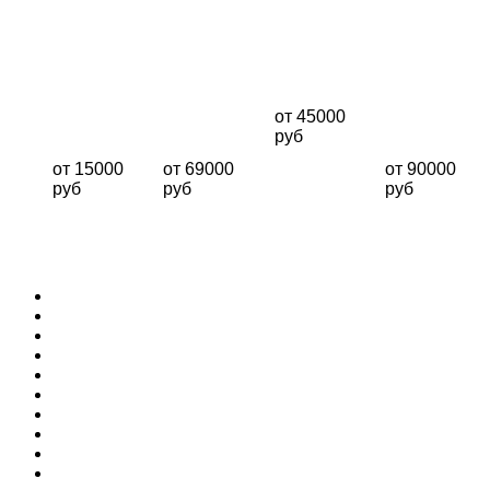
ПАТИ в Сочи
ПАТИ в Сочи
ПАТИ в Сочи
Фотозона
ФОТОЗОНА
ФОТОЗОНА
ФОТОЗОНА
на гендер
НА
ДЛЯ
НА
пати
ГЕНДЕР
ГЕНДЕРНОЙ
ГЕНДЕР
ПАТИ
ВЕЧЕРИНКИ
ПАТИ
от 45000
№7032
№6211
№7210
руб
от 15000
от 69000
от 90000
руб
руб
руб
ГЛАВНАЯ
ФОТОЗОНЫ
ОФОРМЛЕНИЕ МЕРОПРИЯТИЙ
ПРЕСС ВОЛЛ
ВЫСТАВОЧНЫЕ СТЕНДЫ
СВАДЕБНЫЙ ДЕКОР
АРЕНДА ДЕКОРА В СОЧИ КАТАЛОГ
КАК ЗАКАЗАТЬ | УСЛОВИЯ АРЕНДЫ ДЕКОРА
ПОРТФОЛИО
КОНТАКТЫ