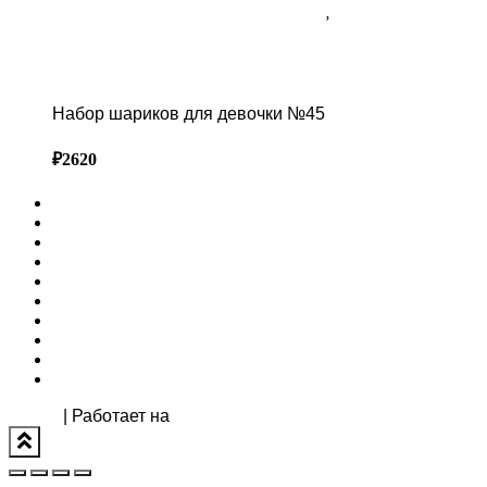
ПРАЙС-ЛИСТ ВОЗДУШНЫХ ШАРОВ В СОЧИ
,
Шарики для ДЕВОЧКИ В
СОЧИ
Набор шариков для девочки №45
Набор шариков для девочки №45
₽
2620
ГЛАВНАЯ
ФОТОЗОНЫ
ОФОРМЛЕНИЕ МЕРОПРИЯТИЙ
ПРЕСС ВОЛЛ
ВЫСТАВОЧНЫЕ СТЕНДЫ
СВАДЕБНЫЙ ДЕКОР
АРЕНДА ДЕКОРА В СОЧИ КАТАЛОГ
КАК ЗАКАЗАТЬ | УСЛОВИЯ АРЕНДЫ ДЕКОРА
ПОРТФОЛИО
КОНТАКТЫ
Hestia
| Работает на
WordPress