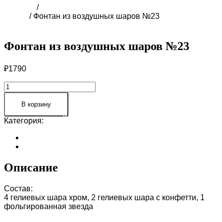
Главная
/
ПРАЙС-ЛИСТ ВОЗДУШНЫХ ШАРОВ В
СОЧИ
/ Фонтан из воздушных шаров №23
Фонтан из воздушных шаров №23
₽
1790
Количество
товара
Фонтан
В корзину
из
Категория:
ПРАЙС-ЛИСТ ВОЗДУШНЫХ ШАРОВ В СОЧИ
воздушных
шаров
Описание
№23
Отзывы (0)
Описание
Состав:
4 гелиевых шара хром, 2 гелиевых шара с конфетти, 1
фольгированная звезда