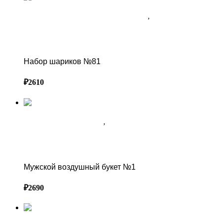
ПРАЙС-ЛИСТ ВОЗДУШНЫХ ШАРОВ В СОЧИ
,
Шарики для ДЕВОЧКИ В
СОЧИ
Набор шариков №81
Набор шариков №81
₽
2610
МУЖСКИЕ БУКЕТЫ В СОЧИ
,
ПРАЙС-ЛИСТ ВОЗДУШНЫХ ШАРОВ В
СОЧИ
Мужской воздушный букет №1
Мужской воздушный букет №1
₽
2690