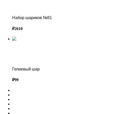
Набор шариков №81
Набор шариков №81
₽
2610
ПРАЙС-ЛИСТ ВОЗДУШНЫХ ШАРОВ В СОЧИ
Гелиевый шар
Гелиевый шар
₽
99
ГЛАВНАЯ
ФОТОЗОНЫ
ОФОРМЛЕНИЕ МЕРОПРИЯТИЙ
ПРЕСС ВОЛЛ
ВЫСТАВОЧНЫЕ СТЕНДЫ
СВАДЕБНЫЙ ДЕКОР