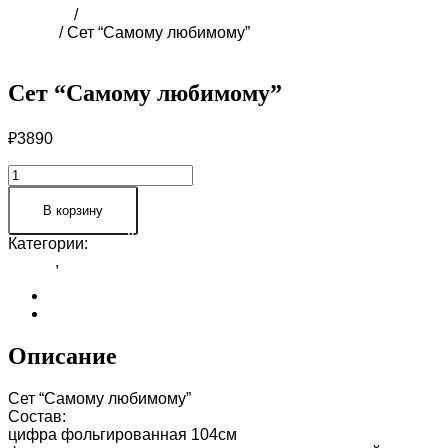
Главная
/
ПРАЙС-ЛИСТ ВОЗДУШНЫХ ШАРОВ В
СОЧИ
/ Сет “Самому любимому”
Сет “Самому любимому”
₽
3890
Количество
товара
Сет
В корзину
“Самому
Категории:
ПРАЙС-ЛИСТ ВОЗДУШНЫХ ШАРОВ В
любимому”
СОЧИ
,
Шарики для МАЛЬЧИКА
Описание
Отзывы (0)
Описание
Сет “Самому любимому”
Состав:
цифра фольгированная 104см