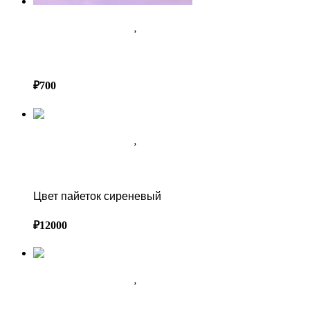
АРЕНДА ДЕКОРА В СОЧИ
,
ТЕМАТИЧЕСКИЙ ДЕКОР
ШТУРВАЛ (ФИГУРА ДЛЯ ФОТОЗОНЫ)
₽
700
АРЕНДА ДЕКОРА В СОЧИ
,
ФОТОЗОНА ИЗ ПАЙЕТОК
ФОТОЗОНА ИЗ ПАЙЕТОК
Цвет пайеток сиреневый
₽
12000
АРЕНДА ДЕКОРА В СОЧИ
,
ФОТОЗОНА ИЗ ПАЙЕТОК
ФОТОЗОНА ИЗ ПАЙЕТОК