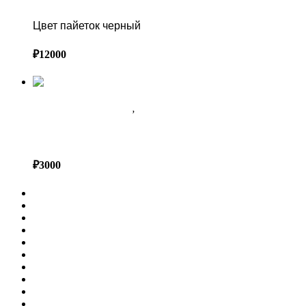
Цвет пайеток черный
₽
12000
АРЕНДА ДЕКОРА В СОЧИ
,
ТЕМАТИЧЕСКИЙ ДЕКОР
СУНДУК МОРСКОЙ
₽
3000
ГЛАВНАЯ
ФОТОЗОНЫ
ОФОРМЛЕНИЕ МЕРОПРИЯТИЙ
ПРЕСС ВОЛЛ
ВЫСТАВОЧНЫЕ СТЕНДЫ
СВАДЕБНЫЙ ДЕКОР
АРЕНДА ДЕКОРА В СОЧИ КАТАЛОГ
КАК ЗАКАЗАТЬ | УСЛОВИЯ АРЕНДЫ ДЕКОРА
ПОРТФОЛИО
КОНТАКТЫ