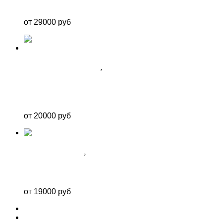
СОЧИ №15
от 29000 руб
ФОТОЗОНА ДЛЯ ДЕВОЧКИ
,
ФОТОЗОНЫ В СОЧИ
ЧЕРНО-БЕЛАЯ КРУГЛАЯ ФОТОЗОНА С
ДЕВОЧКОЙ
от 20000 руб
ФОТОЗОНА ДЛЯ НЕЁ
,
ФОТОЗОНЫ В СОЧИ
ФОТОЗОНА №25
от 19000 руб
ГЛАВНАЯ
ФОТОЗОНЫ