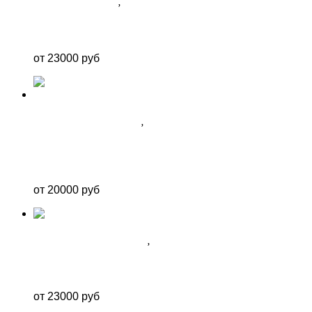
ФОТОЗОНА ДЛЯ НЕЁ
,
ФОТОЗОНЫ В СОЧИ
ФОТОЗОНА №16
от 23000 руб
ФОТОЗОНА ДЛЯ ДЕВОЧКИ
,
ФОТОЗОНЫ В СОЧИ
ЧЕРНО-БЕЛАЯ КРУГЛАЯ ФОТОЗОНА С
ДЕВОЧКОЙ
от 20000 руб
ФОТОЗОНА ДЛЯ МАЛЬЧИКА
,
ФОТОЗОНЫ В СОЧИ
ФОТОЗОНА ДЛЯ МАЛЬЧИКА “ФУТБОЛ”
от 23000 руб