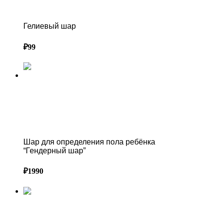
Гелиевый шар
Гелиевый шар
₽
99
ПРАЙС-ЛИСТ ВОЗДУШНЫХ ШАРОВ В СОЧИ
Шар для определения пола ребёнка “Гендерный
шар”
Шар для определения пола ребёнка
“Гендерный шар”
₽
1990
ПРАЙС-ЛИСТ ВОЗДУШНЫХ ШАРОВ В СОЧИ