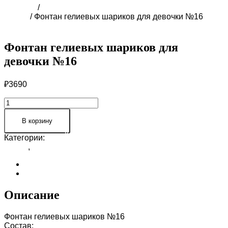
Главная
/
ПРАЙС-ЛИСТ ВОЗДУШНЫХ ШАРОВ В
СОЧИ
/ Фонтан гелиевых шариков для девочки №16
Фонтан гелиевых шариков для
девочки №16
₽
3690
Количество
товара
Фонтан
В корзину
гелиевых
Категории:
ПРАЙС-ЛИСТ ВОЗДУШНЫХ ШАРОВ В
шариков
СОЧИ
,
Шарики для ДЕВОЧКИ В СОЧИ
для
девочки
Описание
№16
Отзывы (0)
Описание
Фонтан гелиевых шариков №16
Состав: