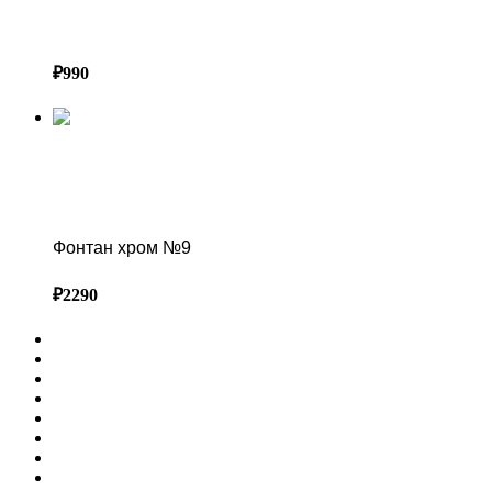
Фонтан из воздушных шаров хром №1
₽
990
ПРАЙС-ЛИСТ ВОЗДУШНЫХ ШАРОВ В СОЧИ
Фонтан хром №9
Фонтан хром №9
₽
2290
ГЛАВНАЯ
ФОТОЗОНЫ
ОФОРМЛЕНИЕ МЕРОПРИЯТИЙ
ПРЕСС ВОЛЛ
ВЫСТАВОЧНЫЕ СТЕНДЫ
СВАДЕБНЫЙ ДЕКОР
АРЕНДА ДЕКОРА В СОЧИ КАТАЛОГ
КАК ЗАКАЗАТЬ | УСЛОВИЯ АРЕНДЫ ДЕКОРА