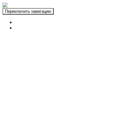
Переключить навигацию
ГЛАВНАЯ
ФОТОЗОНЫ