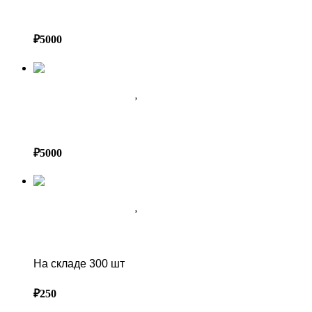
БАРХАТ ТЁМНО ЗЕЛЕНЫЙ
₽
5000
АРЕНДА ДЕКОРА В СОЧИ
,
ТЕКСТИЛЬ
БАРХАТ КРАСНЫЙ
₽
5000
АРЕНДА ДЕКОРА В СОЧИ
,
ТЕКСТИЛЬ
ЧЕХОЛ НА СТУЛ УНИВЕРСАЛЬНЫЙ
На складе 300 шт
₽
250